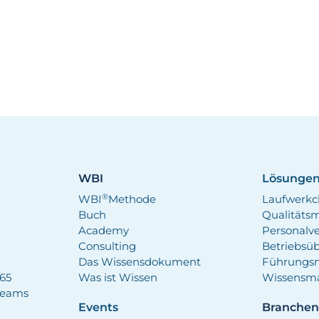
WBI
Lösunge
®
WBI
Methode
Laufwerkc
Buch
Qualität
Academy
Personalv
Consulting
Betriebsü
Das Wissensdokument
Führungs
365
Was ist Wissen
Wissensm
Teams
Events
Branche