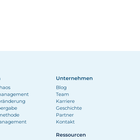
n
Unternehmen
haos
Blog
smanagement
Team
eränderung
Karriere
bergabe
Geschichte
methode
Partner
anagement
Kontakt
n
Ressourcen