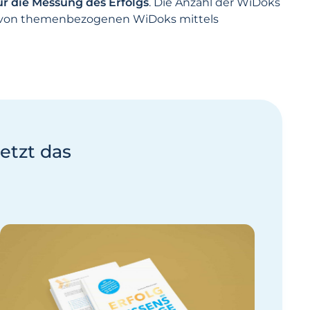
r die Messung des Erfolgs
. Die Anzahl der WiDoks
rn von themenbezogenen WiDoks mittels
jetzt das