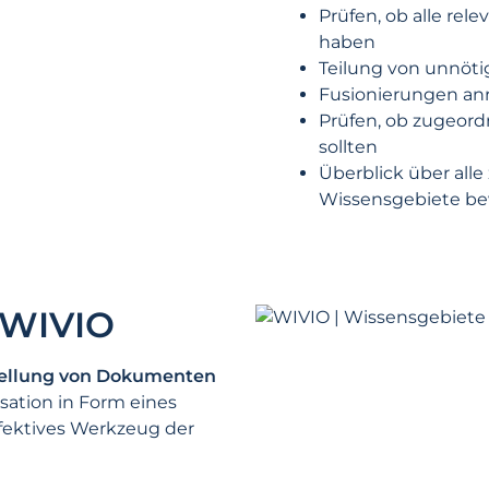
Prüfen, ob alle re
haben
Teilung von unnöt
Fusionierungen an
Prüfen, ob zugeor
sollten
Überblick über al
Wissensgebiete b
n WIVIO
tellung von Dokumenten
sation in Form eines
ffektives Werkzeug der