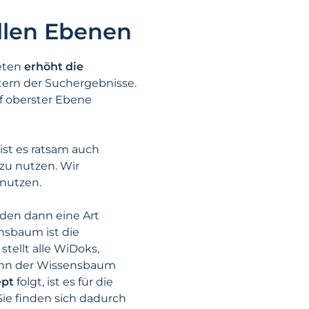
allen Ebenen
eten
erhöht die
tern der Suchergebnisse.
f oberster Ebene
st es ratsam auch
 zu nutzen. Wir
 nutzen.
den dann eine Art
nsbaum ist die
tellt alle WiDoks,
enn der Wissensbaum
ept
folgt, ist es für die
Sie finden sich dadurch