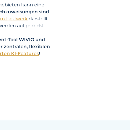
ebieten kann eine
chzuweisungen sind
em Laufwerk
darstellt.
erden aufgedeckt.
ent-Tool WIVIO und
r zentralen, flexiblen
ten KI-Features
!