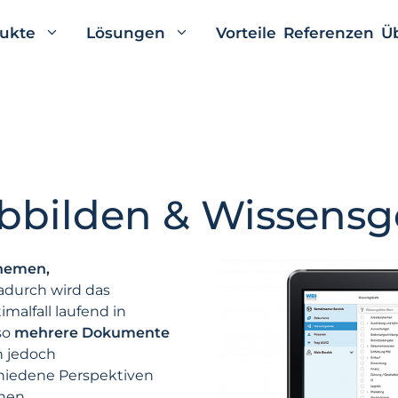
ukte
Lösungen
Vorteile
Referenzen
Ü
bilden & Wissensg
hemen,
adurch wird das
malfall laufend in
so
mehrere Dokumente
h jedoch
hiedene Perspektiven
hen.