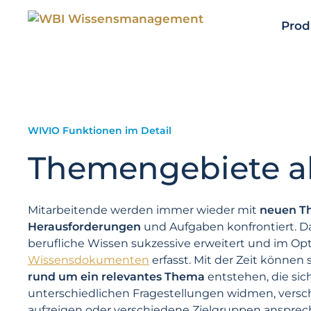
Zum
Inhalt
Prod
springen
WIVIO Funktionen im Detail
Themengebiete ab
Mitarbeitende werden immer wieder mit
neuen T
Herausforderungen
und Aufgaben konfrontiert. D
berufliche Wissen sukzessive erweitert und im Opti
Wissensdokumenten
erfasst. Mit der Zeit können 
rund um ein relevantes Thema
entstehen, die sic
unterschiedlichen Fragestellungen widmen, versc
aufzeigen oder verschiedene Zielgruppen ansprec